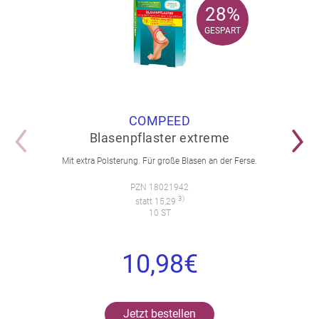
28%
28%
GESPART
GESPART
COMPEED
Blasenpflaster extreme
Mit extra Polsterung. Für große Blasen an der Ferse.
PZN 18021942
3)
statt 15,29
10 ST
10,98€
Jetzt bestellen