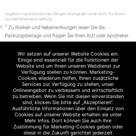
Abgabe in haushaltsüblichen Mengen, solange der Vorrat reicht. Für Druck-
und Satzfehler keine Haftung.
1
Zu Risiken und Nebenwirkungen lesen Sie die
Packungsbeilage und fragen Sie Ihren Arzt oder Apotheker.
2
Angabe nach der deutschen Arzneimitteltaxe
Wir setzen auf unserer Website Cookies ein.
Apothekenerstattungspreis (AEP). Der AEP ist keine
Einige sind essenziell für die Funktionen der
unverbindliche Preisempfehlung der Hersteller. Der AEP ist
Website und um Ihnen unseren Webdienst zur
ein von den Apotheken in Ansatz gebrachter Preis für
Verfügung stellen zu können. Marketing-
Cookies wiederum helfen, Ihnen zusätzliche
rezeptfreie Arzneimittel. Er entspricht in der Höhe dem für
Services zur Verfügung zu stellen, unser
Apotheken verbindlichen Abgabepreis, zu dem eine
Onlineangebot zu verbessern und wirtschaftlich
Apotheke in bestimmten Fällen (z.B. bei Kindern unter 12
zu betreiben. Wenn Sie mit diesen einverstanden
sind, klicken Sie bitte auf „Akzeptieren“.
Jahren) das Produkt mit der gesetzlichen
Ausführliche Informationen über den Einsatz von
Krankenversicherung abrechnet. Der AEP ist der allgemeine
Cookies auf unserer Website erhalten sie unter
Erstattungspreis im Falle einer Kostenübernahme durch die
Mehr Infos. Dort können Sie auch Ihre
Zustimmung für Marketing-Cookies geben oder
gesetzlichen Krankenkassen, vor Abzug eines
diese in die Zukunft gerichtet jederzeit
Zwangsrabattes (zur Zeit 5%) nach §130 Abs. 1 SGB V.