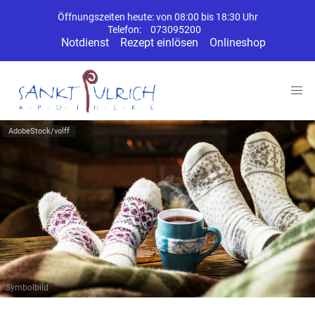
Öffnungszeiten heute: von 08:00 bis 18:30 Uhr
Telefon:
073095200
Notdienst
Rezept einlösen
Onlineshop
AdobeStock/volff
Symbolbild