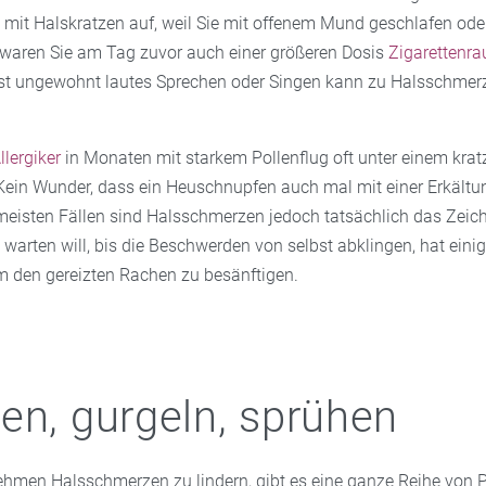
it Halskratzen auf, weil Sie mit offenem Mund geschlafen ode
t waren Sie am Tag zuvor auch einer größeren Dosis
Zigarettenra
st ungewohnt lautes Sprechen oder Singen kann zu Halsschmer
.
llergiker
in Monaten mit starkem Pollenflug oft unter einem kra
Kein Wunder, dass ein Heuschnupfen auch mal mit einer Erkältu
ermeisten Fällen sind Halsschmerzen jedoch tatsächlich das Zeic
t warten will, bis die Beschwerden von selbst abklingen, hat eini
m den gereizten Rachen zu besänftigen.
en, gurgeln, sprühen
men Halsschmerzen zu lindern, gibt es eine ganze Reihe von P