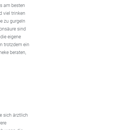
 es am besten
 viel trinken
ee zu gurgeln
ronsäure sind
die eigene
n trotzdem ein
heke beraten,
 sich ärztlich
ere