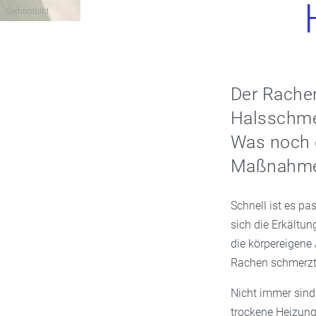
Symbolbild
Der Rachen
Halsschme
Was noch 
Maßnahmen
Schnell ist es p
sich die Erkältun
die körpereigene 
Rachen schmerzt,
Nicht immer sind
trockene Heizung