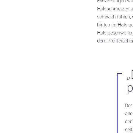
Erkrankungen wie
Halsschmerzen un
schwach fühlen, s
hinten im Hals g
Hals geschwollen 
dem Pfeifferschen
„
p
Der
all
der
sel