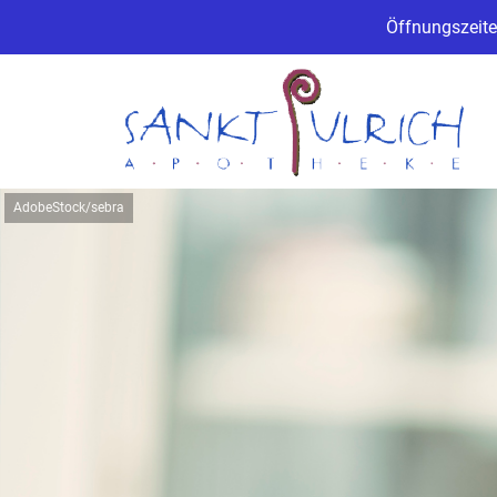
Öffnungszeite
AdobeStock/sebra