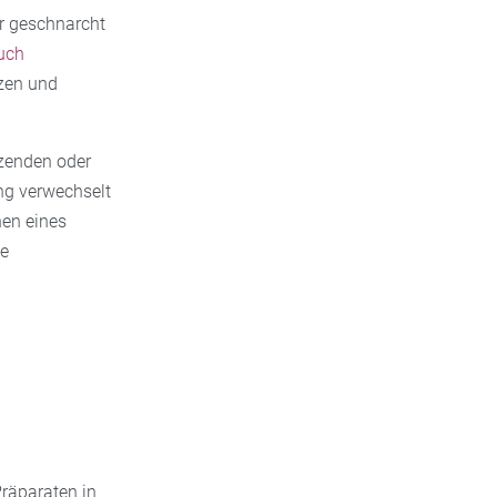
r geschnarcht
uch
zen und
tzenden oder
ng verwechselt
hen eines
ge
räparaten in