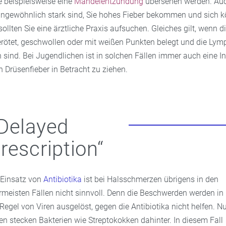
 beispielsweise eine
Mandelentzündung
übersehen werden. Au
gewöhnlich stark sind, Sie hohes Fieber bekommen und sich kö
ollten Sie eine ärztliche Praxis aufsuchen. Gleiches gilt, wenn 
erötet, geschwollen oder mit weißen Punkten belegt und die Ly
sind. Bei Jugendlichen ist in solchen Fällen immer auch eine In
 Drüsenfieber in Betracht zu ziehen.
Delayed
rescription“
 Einsatz von
Antibiotika
ist bei Halsschmerzen übrigens in den
ermeisten Fällen nicht sinnvoll. Denn die Beschwerden werden in
 Regel von Viren ausgelöst, gegen die Antibiotika nicht helfen. N
ten stecken Bakterien wie Streptokokken dahinter. In diesem Fall