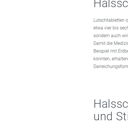
Halssc
in Ihrer St. Ulric
Lutschtabletten 
etwa vier bis sec
sondern auch wir
Damit die Medizin
Beispiel mit Erdb
könnten, erhalte
Darreichungsfor
Halss
und Sti