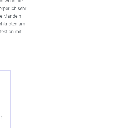
ch wenn die
rperlich sehr
die Mandeln
mphknoten am
fektion mit
ur