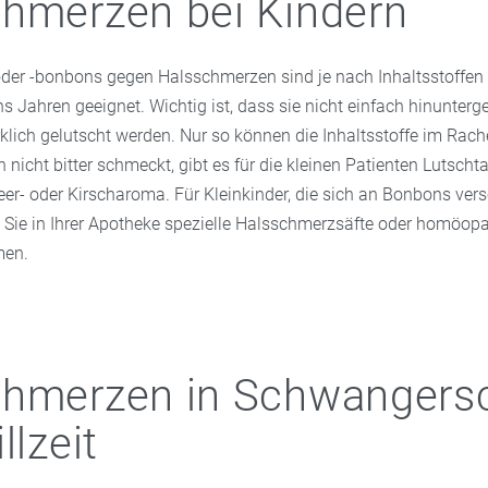
hmerzen bei Kindern
h Apotheke .
oder -bonbons gegen Halsschmerzen sind je nach Inhaltsstoffen 
hs Jahren geeignet. Wichtig ist, dass sie nicht einfach hinunterg
klich gelutscht werden. Nur so können die Inhaltsstoffe im Rach
 nicht bitter schmeckt, gibt es für die kleinen Patienten Lutsch
eer- oder Kirscharoma. Für Kleinkinder, die sich an Bonbons ver
n Sie in Ihrer Apotheke spezielle Halsschmerzsäfte oder homöop
men.
chmerzen in Schwangers
llzeit