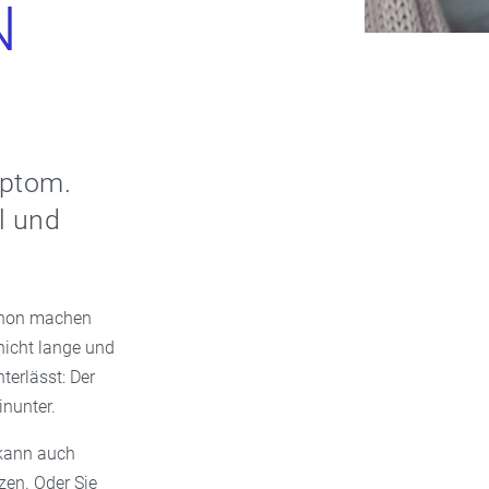
N
mptom.
l und
schon machen
nicht lange und
terlässt: Der
nunter.
 kann auch
zen. Oder Sie