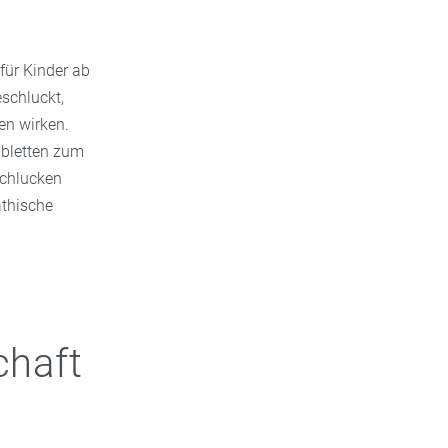
für Kinder ab
eschluckt,
en wirken.
tabletten zum
schlucken
athische
chaft