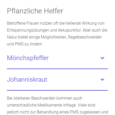
Pflanzliche Helfer
Betroffene Frauen nutzen oft die heilende Wirkung von
Entspannungsübungen und Akkupunktur. Aber auch die
Natur bietet einige Möglichkeiten, Regelbeschwerden
und PMS zu lindern.
Mönchspfeffer
Der Extrakt aus Mönchspfeffer (Vitex agnus castus)
wirkt regulierend auf bestimmte Sexualhormone und
Johanniskraut
kann so Schmerzen und Spannungsgefühle der
Brüste vor den Tagen lindern. Mönchspfeffer-
Wird die Periode von Stimmungsschwankungen
Präparate können außerdem helfen, einen
Bei stärkeren Beschwerden kommen auch
begleitet, kann
Johanniskraut
(Hypericum
unregelmäßigen Zyklus zu regulieren.
unterschiedliche Medikamente infrage. Viele sind
perforatum) helfen. Es beeinflusst die Wirkung von
jedoch nicht zur Behandlung eines PMS zugelassen und
Botenstoffen im Nervensystem. Johanniskraut kann