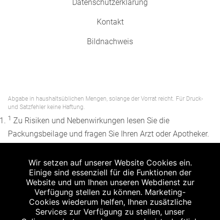
Datenschutzerklärung
Kontakt
Bildnachweis
Abgabe in haushaltsüblichen Mengen, solange der Vorrat reicht. Für Druck-
und Satzfehler keine Haftung.
1
Zu Risiken und Nebenwirkungen lesen Sie die
Packungsbeilage und fragen Sie Ihren Arzt oder Apotheker.
2
Angabe nach der deutschen Arzneimitteltaxe
Wir setzen auf unserer Website Cookies ein.
Apothekenerstattungspreis (AEP). Der AEP ist keine
Einige sind essenziell für die Funktionen der
unverbindliche Preisempfehlung der Hersteller. Der AEP ist
Website und um Ihnen unseren Webdienst zur
ein von den Apotheken in Ansatz gebrachter Preis für
Verfügung stellen zu können. Marketing-
Cookies wiederum helfen, Ihnen zusätzliche
rezeptfreie Arzneimittel. Er entspricht in der Höhe dem für
Services zur Verfügung zu stellen, unser
Apotheken verbindlichen Abgabepreis, zu dem eine