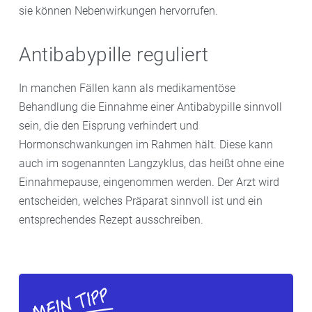
sie können Nebenwirkungen hervorrufen.
jedoch die Wirkung anderer Medikamente und der
Antibaby-Pille beeinträchtigen. In Ihrer St. Ulrich
Antibabypille reguliert
Apotheke beraten wir Sie dazu gerne.
In manchen Fällen kann als medikamentöse
Behandlung die Einnahme einer Antibabypille sinnvoll
sein, die den Eisprung verhindert und
Hormonschwankungen im Rahmen hält. Diese kann
auch im sogenannten Langzyklus, das heißt ohne eine
Einnahmepause, eingenommen werden. Der Arzt wird
entscheiden, welches Präparat sinnvoll ist und ein
entsprechendes Rezept ausschreiben.