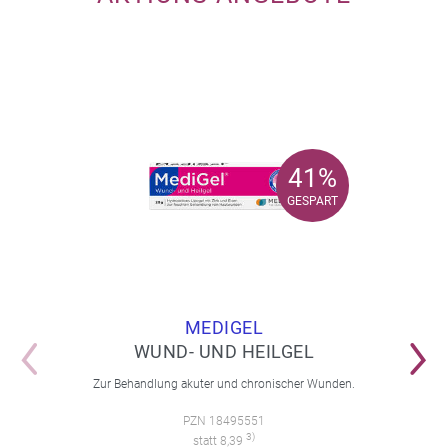
41%
41%
GESPART
GESPART
MEDIGEL
WUND- UND HEILGEL
Zur Behandlung akuter und chronischer Wunden.
PZN 18495551
3)
statt 8,39