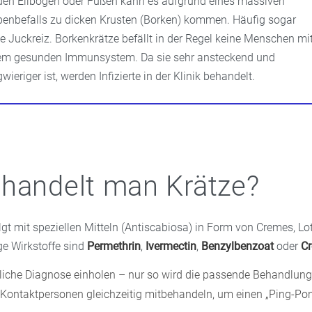
den Ellbogen oder Füßen kann es aufgrund eines massiven
benbefalls zu dicken Krusten (Borken) kommen. Häufig sogar
e Juckreiz. Borkenkrätze befällt in der Regel keine Menschen mi
em gesunden Immunsystem. Da sie sehr ansteckend und
wieriger ist, werden Infizierte in der Klinik behandelt.
handelt man Krätze?
lgt mit speziellen Mitteln (Antiscabiosa) in Form von Cremes, Lo
ge Wirkstoffe sind
Permethrin
,
Ivermectin
,
Benzylbenzoat
oder
Cr
liche Diagnose einholen – nur so wird die passende Behandlung
 Kontaktpersonen gleichzeitig mitbehandeln, um einen „Ping-Pon