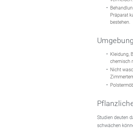
Behandlung
Präparat k
bestehen.
Umgebung
Kleidung, 
chemisch r
Nicht wasc
Zimmertemp
Polstermöb
Pflanzlich
Studien deuten d
schwächen können