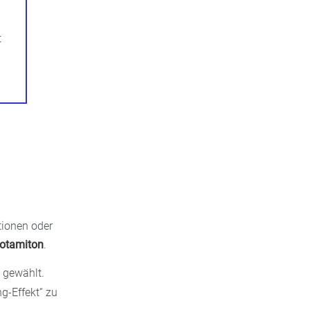
t
tionen oder
otamiton
.
 gewählt.
g-Effekt“ zu