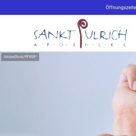
Öffnungszeite
AdobeStock/RFBSIP