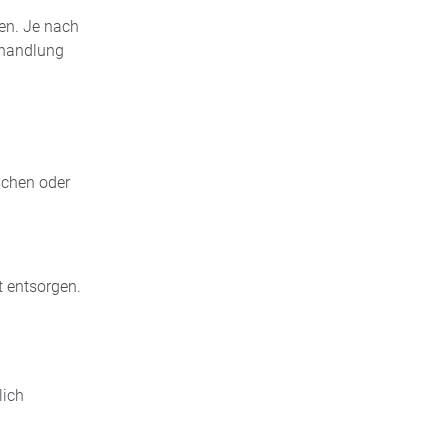
en. Je nach
ehandlung
schen oder
 entsorgen.
lich