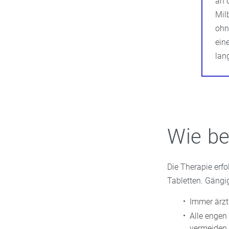
an 
Mil
ohn
ein
lang
Wie be
Die Therapie erfo
Tabletten. Gängi
Immer ärzt
Alle engen
vermeiden.