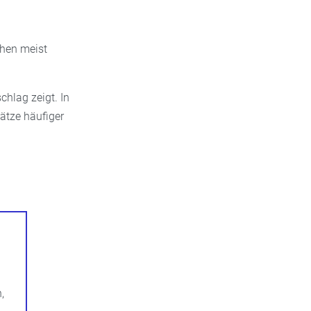
chen meist
chlag zeigt. In
rätze häufiger
,