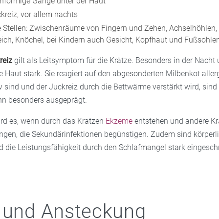
enförmige Gänge unter der Haut
kreiz, vor allem nachts
 Stellen: Zwischenräume von Fingern und Zehen, Achselhöhlen,
eich, Knöchel, bei Kindern auch Gesicht, Kopfhaut und Fußsohle
reiz
gilt als Leitsymptom für die Krätze. Besonders in der Nach
ne Haut stark. Sie reagiert auf den abgesonderten Milbenkot aller
 sind und der Juckreiz durch die Bettwärme verstärkt wird, sind 
n besonders ausgeprägt.
rd es, wenn durch das Kratzen
Ekzeme
entstehen und andere Kr
ringen, die Sekundärinfektionen begünstigen. Zudem sind körperl
 die Leistungsfähigkeit durch den Schlafmangel stark eingesch
 und Ansteckung