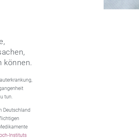
e,
sachen,
n können.
Hauterkrankung,
rgangenheit
u tun.
in Deutschland
lichtigen
n Medikamente
och-Instituts