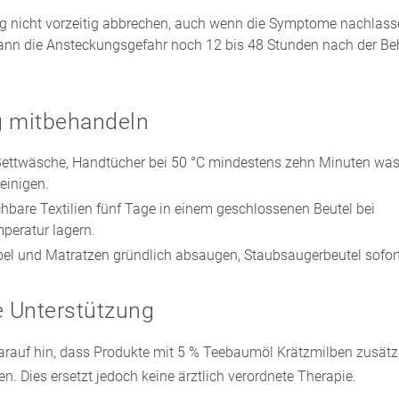
 nicht vorzeitig abbrechen, auch wenn die Symptome nachlass
ann die Ansteckungsgefahr noch 12 bis 48 Stunden nach der B
 mitbehandeln
Bettwäsche, Handtücher bei 50 °C mindestens zehn Minuten wa
einigen.
hbare Textilien fünf Tage in einem geschlossenen Beutel bei
eratur lagern.
el und Matratzen gründlich absaugen, Staubsaugerbeutel sofort
e Unterstützung
arauf hin, dass Produkte mit 5 % Teebaumöl Krätzmilben zusätz
. Dies ersetzt jedoch keine ärztlich verordnete Therapie.