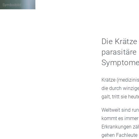
Symbolbild
Die Krätze
parasitäre
Symptome,
Krätze (medizini
die durch winzig
galt, tritt sie h
Weltweit sind ru
kommt es immer w
Erkrankungen zäh
gehen Fachleute 