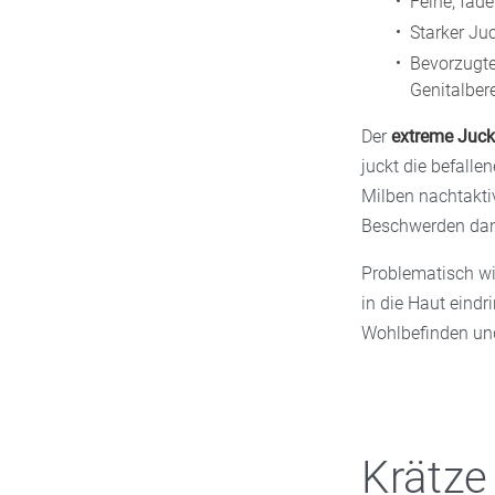
Feine, fad
Starker Juc
Bevorzugte
Genitalber
Der
extreme Juck
juckt die befalle
Milben nachtaktiv
Beschwerden dan
Problematisch wi
in die Haut eind
Wohlbefinden und
Krätze