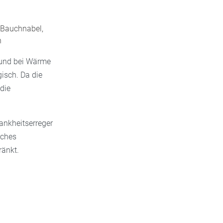
 Bauchnabel,
n
t und bei Wärme
gisch. Da die
die
ankheitserreger
iches
ränkt.