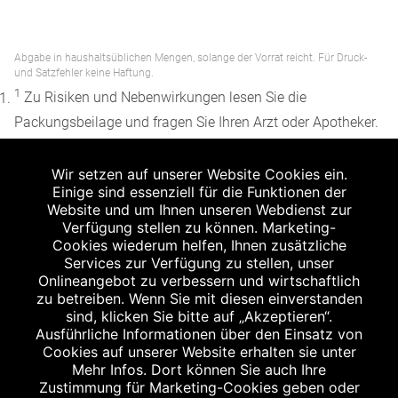
Abgabe in haushaltsüblichen Mengen, solange der Vorrat reicht. Für Druck-
und Satzfehler keine Haftung.
1
Zu Risiken und Nebenwirkungen lesen Sie die
Packungsbeilage und fragen Sie Ihren Arzt oder Apotheker.
2
Angabe nach der deutschen Arzneimitteltaxe
Wir setzen auf unserer Website Cookies ein.
Apothekenerstattungspreis (AEP). Der AEP ist keine
Einige sind essenziell für die Funktionen der
unverbindliche Preisempfehlung der Hersteller. Der AEP ist
Website und um Ihnen unseren Webdienst zur
ein von den Apotheken in Ansatz gebrachter Preis für
Verfügung stellen zu können. Marketing-
Cookies wiederum helfen, Ihnen zusätzliche
rezeptfreie Arzneimittel. Er entspricht in der Höhe dem für
Services zur Verfügung zu stellen, unser
Apotheken verbindlichen Abgabepreis, zu dem eine
Onlineangebot zu verbessern und wirtschaftlich
Apotheke in bestimmten Fällen (z.B. bei Kindern unter 12
zu betreiben. Wenn Sie mit diesen einverstanden
sind, klicken Sie bitte auf „Akzeptieren“.
Jahren) das Produkt mit der gesetzlichen
Ausführliche Informationen über den Einsatz von
Krankenversicherung abrechnet. Der AEP ist der allgemeine
Cookies auf unserer Website erhalten sie unter
Erstattungspreis im Falle einer Kostenübernahme durch die
Mehr Infos. Dort können Sie auch Ihre
Zustimmung für Marketing-Cookies geben oder
gesetzlichen Krankenkassen, vor Abzug eines