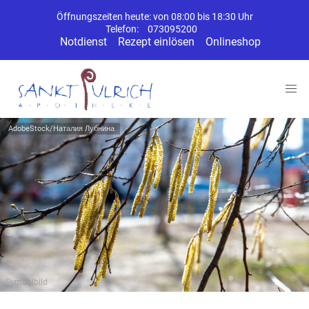
Öffnungszeiten heute: von 08:00 bis 18:30 Uhr
Telefon:
073095200
Notdienst
Rezept einlösen
Onlineshop
AdobeStock/Наталия Лубнина
Symbolbild