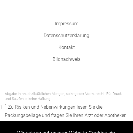
Impressum
Datenschutzerklärung
Kontakt
Bildnachweis
Abgabe in haushaltsüblichen Mengen, solange der Vorrat reicht. Für Druck-
und Satzfehler keine Haftung.
1
Zu Risiken und Nebenwirkungen lesen Sie die
Packungsbeilage und fragen Sie Ihren Arzt oder Apotheker.
2
Angabe nach der deutschen Arzneimitteltaxe
Wir setzen auf unserer Website Cookies ein.
Apothekenerstattungspreis (AEP). Der AEP ist keine