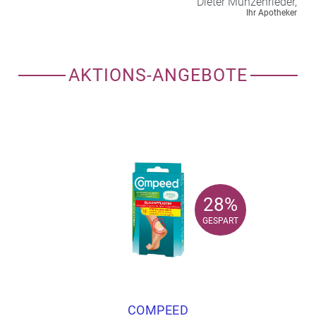
Dieter
Münzenrieder,
Ihr Apotheker
AKTIONS-ANGEBOTE
28%
28%
GESPART
GESPART
COMPEED