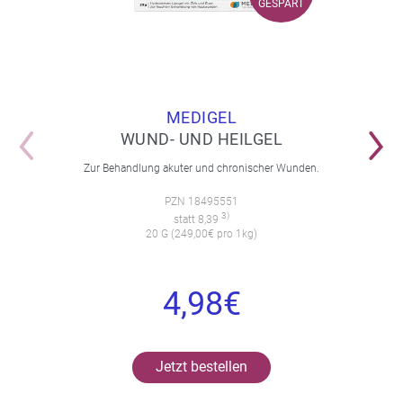
GESPART
MEDIGEL
WUND- UND HEILGEL
Zur Behandlung akuter und chronischer Wunden.
PZN 18495551
3)
statt 8,39
20 G (249,00€ pro 1kg)
4,98€
Jetzt bestellen