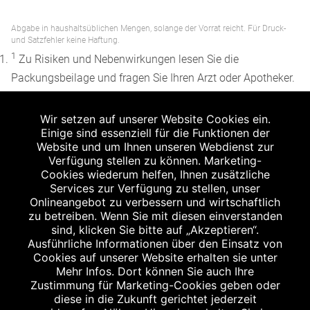
Abgabe in haushaltsüblichen Mengen, solange der Vorrat reicht. Für Druck-
und Satzfehler keine Haftung.
1
Zu Risiken und Nebenwirkungen lesen Sie die
Packungsbeilage und fragen Sie Ihren Arzt oder Apotheker.
2
Angabe nach der deutschen Arzneimitteltaxe
Wir setzen auf unserer Website Cookies ein.
Apothekenerstattungspreis (AEP). Der AEP ist keine
Einige sind essenziell für die Funktionen der
unverbindliche Preisempfehlung der Hersteller. Der AEP ist
Website und um Ihnen unseren Webdienst zur
ein von den Apotheken in Ansatz gebrachter Preis für
Verfügung stellen zu können. Marketing-
Cookies wiederum helfen, Ihnen zusätzliche
rezeptfreie Arzneimittel. Er entspricht in der Höhe dem für
Services zur Verfügung zu stellen, unser
Apotheken verbindlichen Abgabepreis, zu dem eine
Onlineangebot zu verbessern und wirtschaftlich
Apotheke in bestimmten Fällen (z.B. bei Kindern unter 12
zu betreiben. Wenn Sie mit diesen einverstanden
sind, klicken Sie bitte auf „Akzeptieren“.
Jahren) das Produkt mit der gesetzlichen
Ausführliche Informationen über den Einsatz von
Krankenversicherung abrechnet. Der AEP ist der allgemeine
Cookies auf unserer Website erhalten sie unter
Erstattungspreis im Falle einer Kostenübernahme durch die
Mehr Infos. Dort können Sie auch Ihre
Zustimmung für Marketing-Cookies geben oder
gesetzlichen Krankenkassen, vor Abzug eines
diese in die Zukunft gerichtet jederzeit
Zwangsrabattes (zur Zeit 5%) nach §130 Abs. 1 SGB V.