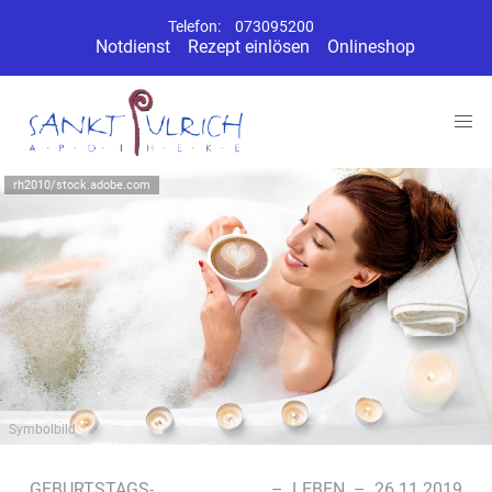
Telefon:
073095200
Notdienst
Rezept einlösen
Onlineshop
rh2010/stock.adobe.com
Symbolbild
GEBURTSTAGS-
–
LEBEN
–
26.11.2019