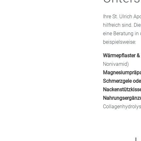
Ihre St. Ulrich A
hilfreich sind. D
eine Beratung in
beispielsweise:
Wärmepflaster &
Nonivamid)
Magnesiumpräpa
Schmerzgele oder
Nackenstützkiss
Nahrungsergänzu
Collagenhydrolys