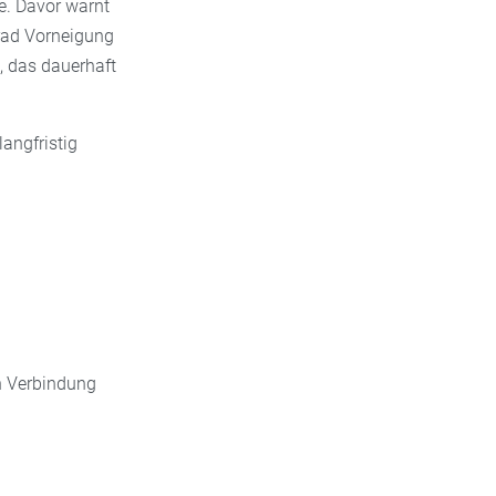
e. Davor warnt
Grad Vorneigung
, das dauerhaft
angfristig
n Verbindung