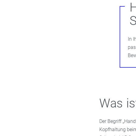
H
S
In 
pas
Bew
Was is
Der Begriff „Han
Kopfhaltung beim