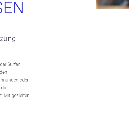
SEN
tzung
der Surfen.
 den
annungen oder
 die
: Mit gezielten