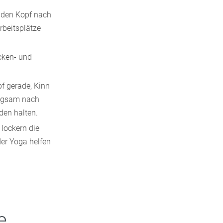
 den Kopf nach
rbeitsplätze
cken- und
f gerade, Kinn
ngsam nach
den halten.
lockern die
er Yoga helfen
e