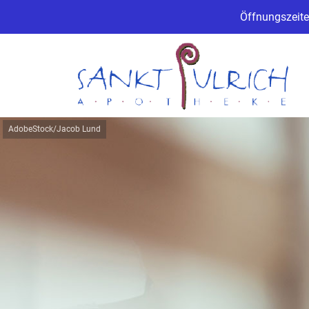
Öffnungszeite
AdobeStock/Jacob Lund