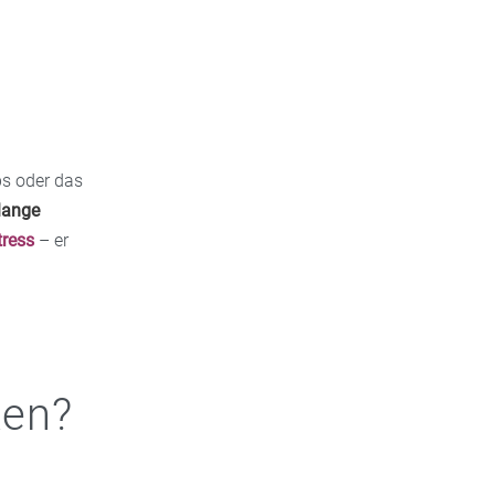
ps oder das
lange
tress
– er
ken?