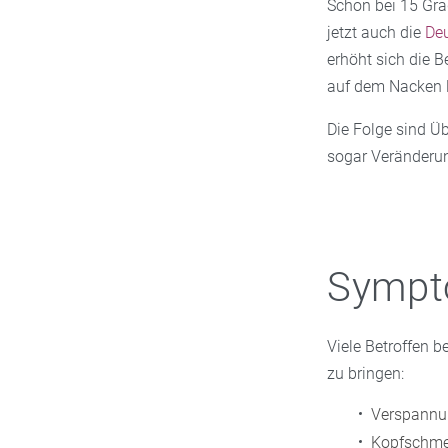
Schon bei 15 Gra
jetzt auch die
Deu
erhöht sich die B
auf dem Nacken l
Die Folge sind Ü
sogar Veränderun
Sympt
Viele Betroffen 
zu bringen:
Verspannun
Kopfschmer