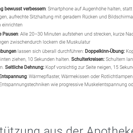
ng bewusst verbessern
: Smartphone auf Augenhöhe halten, statt
gen, aufrechte Sitzhaltung mit geradem Rücken und Bildschirma
 einrichten
e Pausen
: Alle 20–30 Minuten aufstehen und strecken, kurze Na
ngen zwischendurch lockern die Muskulatur
übungen
lassen sich überall durchführen:
Doppelkinn-Übung:
Kop
hinten ziehen, 10 Sekunden halten.
Schulterkreisen:
Schultern la
en.
Seitliche Dehnung:
Kopf vorsichtig zur Seite neigen, 15 Sekun
Entspannung
: Wärmepflaster, Wärmekissen oder Rotlichtlampen 
 Entspannungstechniken wie progressive Muskelentspannung od
tützung aus der Apothek