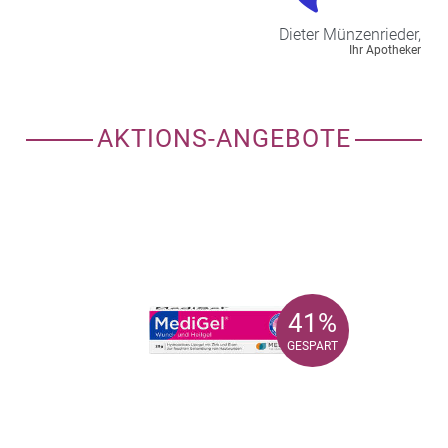
Dieter
Münzenrieder,
Ihr Apotheker
AKTIONS-ANGEBOTE
41%
41%
GESPART
GESPART