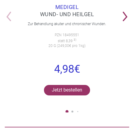
MEDIGEL
WUND- UND HEILGEL
Zur Behandlung akuter und chronischer Wunden.
PZN 18495551
3)
statt 8,39
20 G (249,00€ pro 1kg)
4,98€
Jetzt bestellen