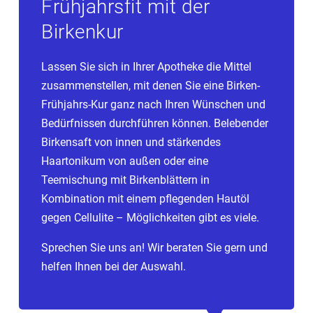
Frühjahrsfit mit der
Birkenrindenextrakt gegen Epidermolysis bullosa
Birkenkur
(Schmetterlingskrankheit), dieses ist jedoch
verschreibungspflichtig. Die Schmetterlingskrankheit
ist eine sehr seltene Hauterkrankung, bei der schon
Lassen Sie sich in Ihrer Apotheke die Mittel
bei leichter Berührung offene Wunden entstehen und
zusammenstellen, mit denen Sie eine Birken-
die Haut sich ablöst. Da es keine kausale Therapie
Frühjahrs-Kur ganz nach Ihren Wünschen und
gibt, ist es wichtig die Wunden sorgfältig zu pflegen
Bedürfnissen durchführen können. Belebender
und Infektionen zu vermeiden. Mit dem neuen sterilen
Birkensaft von innen und stärkendes
Gel aus Birkenrindenextrakt kann die Wundheilung
Haartonikum von außen oder eine
gefördert und Entzündungen zurückgedrängt werden.
Teemischung mit Birkenblättern in
Kombination mit einem pflegenden Hautöl
gegen Cellulite – Möglichkeiten gibt es viele.
Sprechen Sie uns an! Wir beraten Sie gern und
helfen Ihnen bei der Auswahl.