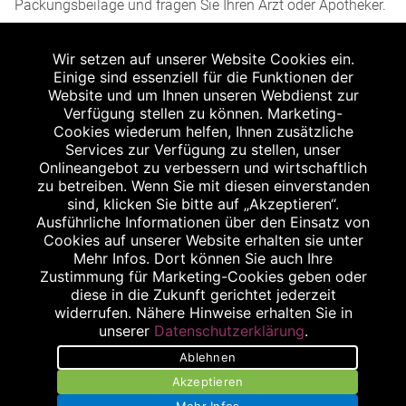
Packungsbeilage und fragen Sie Ihren Arzt oder Apotheker.
2
Angabe nach der deutschen Arzneimitteltaxe
Wir setzen auf unserer Website Cookies ein.
Apothekenerstattungspreis (AEP). Der AEP ist keine
Einige sind essenziell für die Funktionen der
unverbindliche Preisempfehlung der Hersteller. Der AEP ist
Website und um Ihnen unseren Webdienst zur
ein von den Apotheken in Ansatz gebrachter Preis für
Verfügung stellen zu können. Marketing-
Cookies wiederum helfen, Ihnen zusätzliche
rezeptfreie Arzneimittel. Er entspricht in der Höhe dem für
Services zur Verfügung zu stellen, unser
Apotheken verbindlichen Abgabepreis, zu dem eine
Onlineangebot zu verbessern und wirtschaftlich
Apotheke in bestimmten Fällen (z.B. bei Kindern unter 12
zu betreiben. Wenn Sie mit diesen einverstanden
sind, klicken Sie bitte auf „Akzeptieren“.
Jahren) das Produkt mit der gesetzlichen
Ausführliche Informationen über den Einsatz von
Krankenversicherung abrechnet. Der AEP ist der allgemeine
Cookies auf unserer Website erhalten sie unter
Erstattungspreis im Falle einer Kostenübernahme durch die
Mehr Infos. Dort können Sie auch Ihre
Zustimmung für Marketing-Cookies geben oder
gesetzlichen Krankenkassen, vor Abzug eines
diese in die Zukunft gerichtet jederzeit
Zwangsrabattes (zur Zeit 5%) nach §130 Abs. 1 SGB V.
widerrufen. Nähere Hinweise erhalten Sie in
3
unserer
Datenschutzerklärung
.
Unverbindliche Preisempfehlung des Herstellers (UVP).
Ablehnen
powered by apovena.de
Akzeptieren