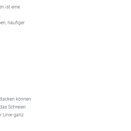
n ist eine
.
en, häufiger
iattacken können
 das Schreien
r Linie ganz