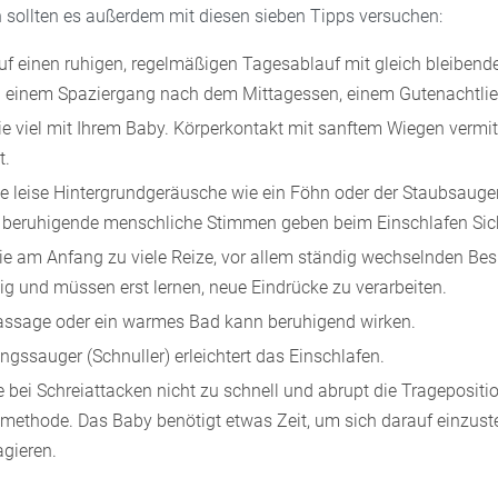
n sollten es außerdem mit diesen sieben Tipps versuchen:
uf einen ruhigen, regelmäßigen Tagesablauf mit gleich bleibende
l einem Spaziergang nach dem Mittagessen, einem Gutenachtlie
 viel mit Ihrem Baby. Körperkontakt mit sanftem Wiegen vermit
t.
e leise Hintergrundgeräusche wie ein Föhn oder der Staubsauge
 beruhigende menschliche Stimmen geben beim Einschlafen Sich
e am Anfang zu viele Reize, vor allem ständig wechselnden Be
hig und müssen erst lernen, neue Eindrücke zu verarbeiten.
ssage oder ein warmes Bad kann beruhigend wirken.
ngssauger (Schnuller) erleichtert das Einschlafen.
 bei Schreiattacken nicht zu schnell und abrupt die Tragepositi
ethode. Das Baby benötigt etwas Zeit, um sich darauf einzust
agieren.