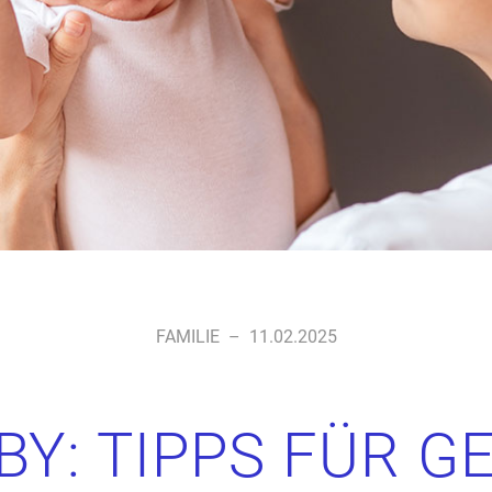
FAMILIE
–
11.02.2025
BY: TIPPS FÜR G