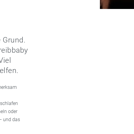
e Grund.
hreibbaby
Viel
elfen.
fmerksam
 schlafen
heln oder
 – und das