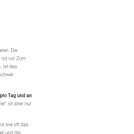
ien. Die
 rot vor Zorn
. Ist das
 schwer
 pro Tag und an
el“ ist aber nur
d wie oft das
uer und die