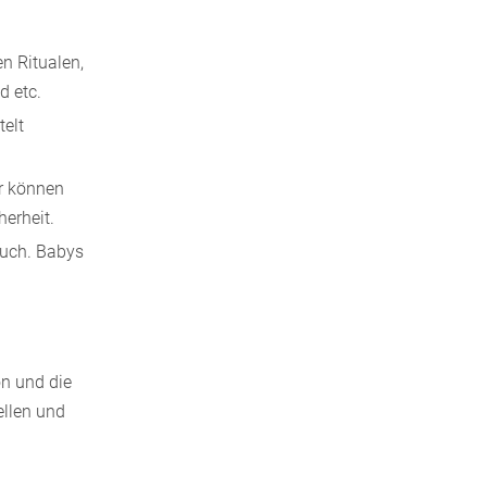
n Ritualen,
d etc.
telt
r können
erheit.
such. Babys
on und die
ellen und