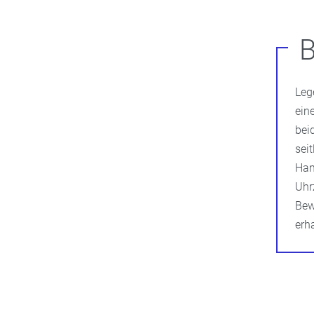
Leg
ein
bei
sei
Han
Uhr
Bew
erha