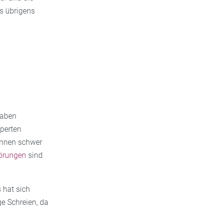
s übrigens
haben
xperten
können schwer
törungen
sind
 hat sich
ge Schreien, da
n