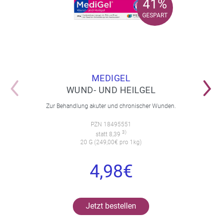
41%
41%
GESPART
GESPART
MEDIGEL
WUND- UND HEILGEL
Zur Behandlung akuter und chronischer Wunden.
PZN 18495551
3)
statt 8,39
20 G (249,00€ pro 1kg)
4,98€
Jetzt bestellen