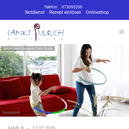
Telefon:
073095200
Notdienst
Rezept einlösen
Onlineshop
AdobeStock/Bangkok Click Studio
Symbolbild
FAMILIE
–
13.02.2026