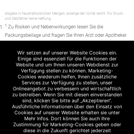
Abgabe in haushaltsüblichen Mengen, solange der Vorrat reicht. Für Druck-
und Satzfehler keine Haftung.
1
Zu Risiken und Nebenwirkungen lesen Sie die
Packungsbeilage und fragen Sie Ihren Arzt oder Apotheker.
2
Angabe nach der deutschen Arzneimitteltaxe
Wir setzen auf unserer Website Cookies ein.
Apothekenerstattungspreis (AEP). Der AEP ist keine
Einige sind essenziell für die Funktionen der
unverbindliche Preisempfehlung der Hersteller. Der AEP ist
Website und um Ihnen unseren Webdienst zur
ein von den Apotheken in Ansatz gebrachter Preis für
Verfügung stellen zu können. Marketing-
Cookies wiederum helfen, Ihnen zusätzliche
rezeptfreie Arzneimittel. Er entspricht in der Höhe dem für
Services zur Verfügung zu stellen, unser
Apotheken verbindlichen Abgabepreis, zu dem eine
Onlineangebot zu verbessern und wirtschaftlich
Apotheke in bestimmten Fällen (z.B. bei Kindern unter 12
zu betreiben. Wenn Sie mit diesen einverstanden
sind, klicken Sie bitte auf „Akzeptieren“.
Jahren) das Produkt mit der gesetzlichen
Ausführliche Informationen über den Einsatz von
Krankenversicherung abrechnet. Der AEP ist der allgemeine
Cookies auf unserer Website erhalten sie unter
Erstattungspreis im Falle einer Kostenübernahme durch die
Mehr Infos. Dort können Sie auch Ihre
Zustimmung für Marketing-Cookies geben oder
gesetzlichen Krankenkassen, vor Abzug eines
diese in die Zukunft gerichtet jederzeit
Zwangsrabattes (zur Zeit 5%) nach §130 Abs. 1 SGB V.