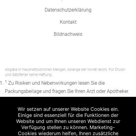
Datenschutzerklärung
Kontakt
Bildnachweis
Abgabe in haushaltsüblichen Mengen, solange der Vorrat reicht. Für Druck-
und Satzfehler keine Haftung.
1
Zu Risiken und Nebenwirkungen lesen Sie die
Packungsbeilage und fragen Sie Ihren Arzt oder Apotheker.
2
Angabe nach der deutschen Arzneimitteltaxe
Wir setzen auf unserer Website Cookies ein.
Apothekenerstattungspreis (AEP). Der AEP ist keine
Einige sind essenziell für die Funktionen der
unverbindliche Preisempfehlung der Hersteller. Der AEP ist
Website und um Ihnen unseren Webdienst zur
ein von den Apotheken in Ansatz gebrachter Preis für
Verfügung stellen zu können. Marketing-
Cookies wiederum helfen, Ihnen zusätzliche
rezeptfreie Arzneimittel. Er entspricht in der Höhe dem für