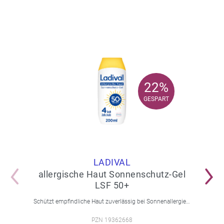
22%
22%
GESPART
GESPART
LADIVAL
allergische Haut Sonnenschutz-Gel
LSF 50+
Schützt empfindliche Haut zuverlässig bei Sonnenallergie und Mallorca-Akne. Mit 4-fach Zellschutz und einer leichten, nicht fettenden Gel-Formel.
PZN 19362668