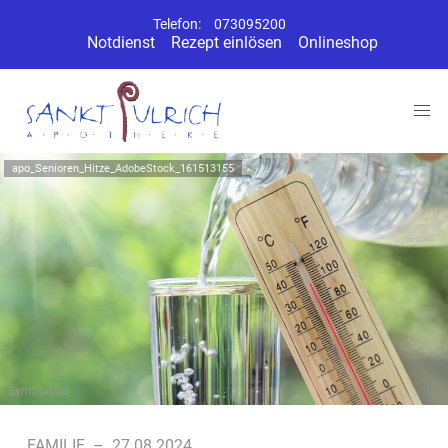
Telefon:
073095200
Notdienst
Rezept einlösen
Onlineshop
apo_Senioren_Hitze_AdobeStock_161513155
Symbolbild
FAMILIE
–
27.08.2024