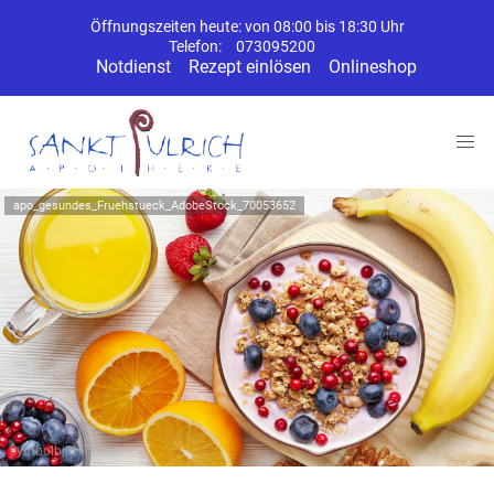
Öffnungszeiten heute: von 08:00 bis 18:30 Uhr
Telefon:
073095200
Notdienst
Rezept einlösen
Onlineshop
apo_gesundes_Fruehstueck_AdobeStock_70053652
Symbolbild