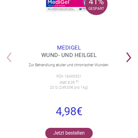
41%
41%
GESPART
GESPART
MEDIGEL
WUND- UND HEILGEL
Zur Behandlung akuter und chronischer Wunden.
PZN 18495551
3)
statt 8,39
20 G (249,00€ pro 1kg)
4,98€
Jetzt bestellen