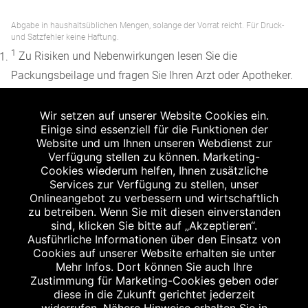
Abgabe in haushaltsüblichen Mengen, solange der Vorrat reicht. Für Druck-
und Satzfehler keine Haftung.
1
Zu Risiken und Nebenwirkungen lesen Sie die
Packungsbeilage und fragen Sie Ihren Arzt oder Apotheker.
2
Angabe nach der deutschen Arzneimitteltaxe
Wir setzen auf unserer Website Cookies ein.
Apothekenerstattungspreis (AEP). Der AEP ist keine
Einige sind essenziell für die Funktionen der
unverbindliche Preisempfehlung der Hersteller. Der AEP ist
Website und um Ihnen unseren Webdienst zur
ein von den Apotheken in Ansatz gebrachter Preis für
Verfügung stellen zu können. Marketing-
Cookies wiederum helfen, Ihnen zusätzliche
rezeptfreie Arzneimittel. Er entspricht in der Höhe dem für
Services zur Verfügung zu stellen, unser
Apotheken verbindlichen Abgabepreis, zu dem eine
Onlineangebot zu verbessern und wirtschaftlich
Apotheke in bestimmten Fällen (z.B. bei Kindern unter 12
zu betreiben. Wenn Sie mit diesen einverstanden
sind, klicken Sie bitte auf „Akzeptieren“.
Jahren) das Produkt mit der gesetzlichen
Ausführliche Informationen über den Einsatz von
Krankenversicherung abrechnet. Der AEP ist der allgemeine
Cookies auf unserer Website erhalten sie unter
Erstattungspreis im Falle einer Kostenübernahme durch die
Mehr Infos. Dort können Sie auch Ihre
Zustimmung für Marketing-Cookies geben oder
gesetzlichen Krankenkassen, vor Abzug eines
diese in die Zukunft gerichtet jederzeit
Zwangsrabattes (zur Zeit 5%) nach §130 Abs. 1 SGB V.