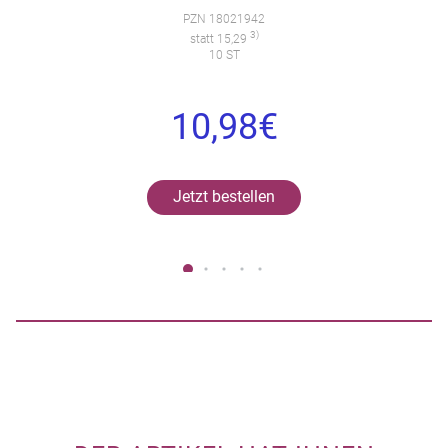
PZN 18021942
3)
statt 15,29
10 ST
10,98€
Jetzt bestellen